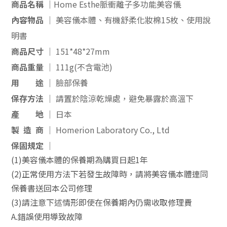
商品名稱 │
Home Esthe脈衝離子多功能美容儀
內容物品
│
美容儀本體、有機舒柔化妝棉15枚、使用說
明書
商品尺寸 │
151*48*27mm
商品重量 │
1
11g(不含電池)
用 途 │
臉部保養
保存方法 │
請置於陰涼乾燥處，避免暴露於高溫下
產 地 │
日本
製 造 商
│
Homerion Laboratory Co., Ltd
保固規定 │
(1)美容儀本體的保養期為購買日起1年
(2)正常使用方法下若發生故障時，請將美容儀本體連同
保養書送回本公司修理
(3)請注意下述情形即使在保養期內仍需收取修理費
A.錯誤使用導致故障