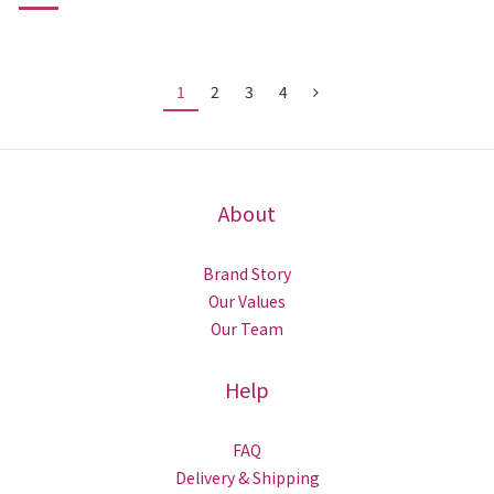
時間下來，肌膚沒有越來越好，
反而常常長小粉刺，毛孔出油…等，擦再多專櫃保養品也無法
改善，後來才知道平常出來卸妝，
1
2
3
4
毛孔清潔也相當重要，毛孔乾淨，肌膚自然光澤水潤。
About
近期愛上超火紅的居家科技保養
Brand Story
Our Values
Our Team
日本美髮沙龍專用品牌👇
Help
Ands beauty 脈衝離子多功能美容儀
FAQ
媲美頂級 SPA 等級的專業保
Delivery & Shipping