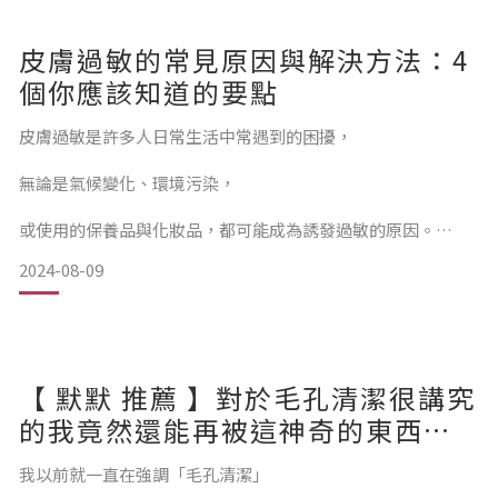
阻塞、黑頭粉刺、毛孔
皮膚過敏的常見原因與解決方法：4
個你應該知道的要點
皮膚過敏是許多人日常生活中常遇到的困擾，
無論是氣候變化、環境污染，
或使用的保養品與化妝品，都可能成為誘發過敏的原因。
2024-08-09
了解過敏的主要原因，並採取適當的防護措施，
對於維持肌膚健康至關重要。
以下介紹四種常見的皮膚過敏原因與對應的解決方法，
【 默默 推薦 】對於毛孔清潔很講究
幫助你更有效地預防與應對皮膚過敏。
的我竟然還能再被這神奇的東西導
出更多毛孔內的髒污！！！
皮膚過敏原因1.環境因素引起的過敏
我以前就一直在強調「毛孔清潔」