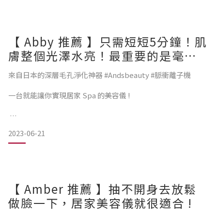
三種功能 :
持續用了日本AndsBeauty這支 #脈衝離子多功能美容儀 好幾個
月，
【 Abby 推薦 】只需短短5分鐘！肌
保養品組合30+保濕彈力、20+清爽油水平衡系列都實際測試
過，
膚整個光澤水亮！最重要的是毫不
Step 1 導出—毛孔淨化
黏膩！保養是真的被吸收的～不會
累積了無數張棉片驚人髒兮兮的導出成果～（有圖慎入）
來自日本的深層毛孔淨化神器 #Andsbeauty #脈衝離子機
造成肌膚負擔！
將肌膚深層的油質、髒污通通
一台就能讓你實現居家 Spa 的美容儀 !
越用臉越亮，夾得到的大顆粉刺變少了😳穩定、細緻膚況非常
2023-06-21
有感，每
從3月開始使用 #Andsbeauty 晶萃保養組搭配離子機
【 Amber 推薦 】抽不開身去放鬆
用到現在約3個月，堅持認真的深度保養，
做臉一下，居家美容儀就很適合 !