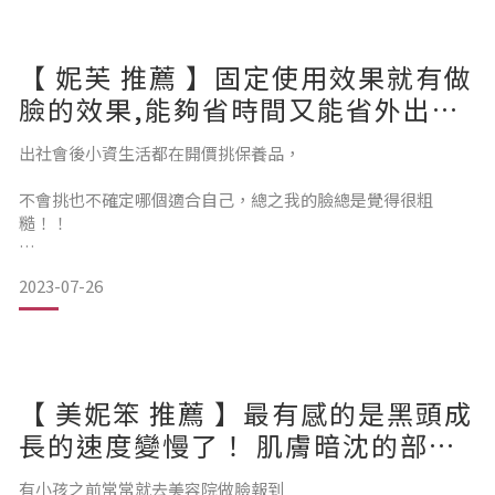
在家15分鐘真的能跟到外面做臉清粉刺一樣！！！
但用了 @andsbeautytaiwan 的脈衝離子機
【 妮芙 推薦 】固定使用效果就有做
脈衝電流深層清潔、導入
臉的效果,能夠省時間又能省外出保
養的錢 ！
到現在膚況超穩定
出社會後小資生活都在開價挑保養品，
真的有由內而外的光澤感✨
不會挑也不確定哪個適合自己，總之我的臉總是覺得很粗
糙！！
將近30歲生完了兩寶很疲累，加上親自帶孩子的原因，
2023-07-26
沒有辦法單獨出門，素顏看起來很糟糕，
再怎麼上妝都很難維持光澤，更別提自己卸完妝後看自己會多
✔️第一步導出（五分鐘）
開心🥲
【 美妮笨 推薦 】最有感的是黑頭成
原本以為卸妝之後毛孔就乾淨了
長的速度變慢了！ 肌膚暗沈的部分
沒想到離子機利用髒污帶正電、離子機導出模式帶負電
也沒有這麼明顯 ！
有次我上網就讓我找到可以符合「忙碌媽媽」、「居家」、
有小孩之前常常就去美容院做臉報到