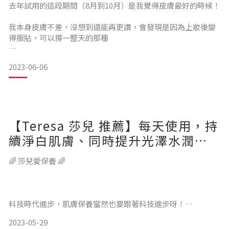
從最根本毛孔深層淨化再保養，毛孔是很有感的乾淨，
去年試用的這段期間（8月到10月）是我覺得皮膚最好的時候！
臉上超滑嫩～用過真的愛上！認真分享給大家
我本身皮膚不差，沒想到還能再更讚，會發現是因為上妝後變
得服貼，可以撐一整天的那種
每週2～3次深層的保養真的是變美的第一步
還有雖然痘痘不多，但小疹子還是小粉刺比較多，跟日常的皮
2023-06-06
膚護理有關係，也因為定期使用美容儀，
使用方式很簡單～離子機採用直覺式操作
保養品有吃進去，髒東西有導出來，皮膚變得比較透，膚況也
穩定多。
每次只要15分鐘，即可媲美美容院SPA等級
【Teresa 莎兒 推薦】每天使用，持
簡
續淨白肌膚、同時提升光澤水潤
感。
🌈 莎兒愛保養 🌈
工作很忙、全職媽媽很忙，有時候真的抽不開身去放鬆做臉一
下，居家美容儀就很適合，在孩子睡了之後，晚上卸妝洗好臉
後，
科技時代進步，肌膚保養當然也要跟著科技進步呀！
好好的、深層的保養一下，你以為你很純潔嗎，其實不，你會
被自
2023-05-29
以前都覺得用手技搭配卸妝保養，就能擁有好膚質，殊不知長