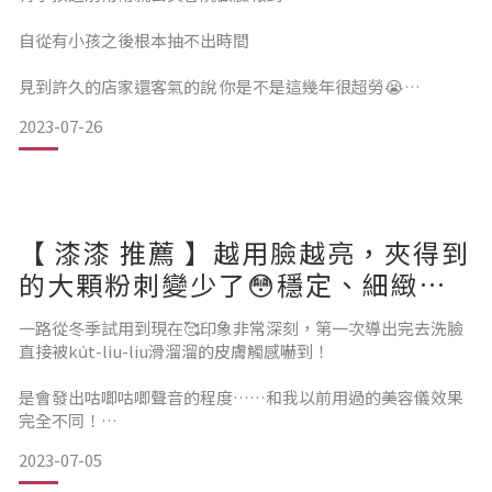
「SPA」、「淨化」
異性相吸原理
自從有小孩之後根本抽不出時間
就找到了最適合我的禮物，準備給自己慰勞當媽媽的辛苦，滿
卸完妝脈衝電流還能吸出超多髒汙 超療癒🤣
足在家做臉的願望！
見到許久的店家還客氣的說 你是不是這幾年很超勞😭
搭配添加積雪草、迷
2023-07-26
媽媽們都知道要多多愛護自己
對我來說懶人式很適合我！
但每個月買奶粉、買尿布幾萬元在噴的時候
有時候真的會覺得再辛苦一下下
【 漆漆 推薦 】越用臉越亮，夾得到
的大顆粉刺變少了😳穩定、細緻膚
況非常有感
從今年三月開始
一路從冬季試用到現在🥰印象非常深刻，第一次導出完去洗臉
直接被ku̍t-liu-liu滑溜溜的皮膚觸感嚇到！
我就開始使用日本原裝進口的 Ands Beauty #脈衝離子機保養
是會發出咕唧咕唧聲音的程度……和我以前用過的美容儀效果
只要每週2次在家15鐘就能好好保養
完全不同！
總共有導出、導入、按摩
2023-07-05