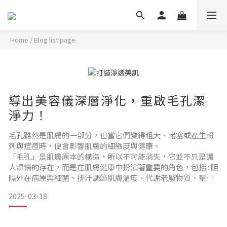
Home
/
Blog list page
導出美容儀深層淨化，重啟毛孔潔
淨力！
毛孔雖然是肌膚的一部分，但當它們變得粗大、堵塞或產生粉
刺與痘痘時，便會影響肌膚的細緻度與健康。
「毛孔」是肌膚原本的構造，所以不可能消失，它並不只是讓
人煩惱的存在，而是在肌膚健康中扮演著重要的角色，包括 : 阻
隔外在病原與細菌、排汗調節肌膚溫度、代謝老廢物質、幫助
保養品吸收，甚至分泌油脂形成「皮脂膜」保護肌膚健康。因
2025-03-18
此，維持毛孔的潔淨與健康，才能讓肌膚保持細緻光滑，呈現
年輕透亮的狀態！然而，日常洗臉往往無法深入清潔毛孔底
層，導致皮脂、老廢角質、髒污、彩妝品 長期累積，形成毛孔