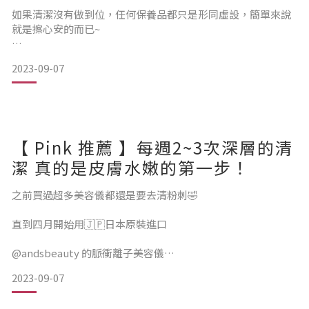
環境中的各種物質，像是空氣中的花粉、塵蟎、
如果清潔沒有做到位，任何保養品都只是形同虛設，簡單來說
就是擦心安的而已~
動物毛屑，以及各類污染物，
不管你是哪種膚質，只要毛孔堵住，根本不用妄想你的保養品
都有可能刺激皮膚，引發過敏反應。
2023-09-07
要有多好的效果！
尤其是在春天，花粉濃度高，
過敏症狀如皮膚紅腫、發癢等
以前總是花大把鈔票買保養品，但都忘了最根本的「肌膚吸
【 Pink 推薦 】每週2~3次深層的清
收」，
潔 真的是皮膚水嫩的第一步！
只有毛孔乾淨了，保養品才能有效的被吸收啊！！！
之前買過超多美容儀都還是要去清粉刺🤣
直到四月開始用🇯🇵日本原裝進口
保養品擦心安、敷臉敷心安，好像有擦保養品就等於保養？
@andsbeauty 的脈衝離子美容儀
2023-09-07
每週使用兩次
一直以來我自認為對毛孔清潔已經做的算不錯