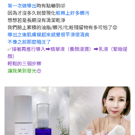
第一次做導出
時有點嚇到🤣
因為才沒多久就發現化
粧棉上好多髒污
想想若是長期沒有清潔乾淨
我們臉上累積的油脂/髒污/化粧殘留物有多可怕了😟
導出之後肌膚摸起來感覺很平滑很清爽
不像之前那麼暗沈了
✅
接著再進行導入➡️精華液（養顏浸潤）➡️乳液（緊緻提
顏）
輕鬆的三個步驟
讓我美到發光
😍