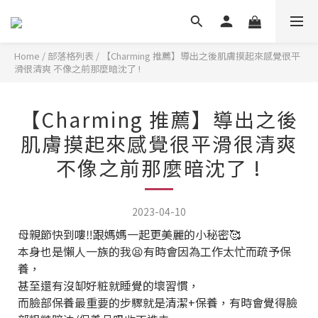
Home
/
部落格列表
/
【Charming 推薦】導出之後肌膚摸起來感覺很平
滑很清爽 不像之前那麼暗沈了 !
【Charming 推薦】導出之後
肌膚摸起來感覺很平滑很清爽
不像之前那麼暗沈了 !
2023-04-10
母親節快到嘍‼️跟媽媽一起更美麗的小秘密🥰
本身也是懶人一族的我😫
有時會因為工作太忙而疏予保
養，
甚至還有沒缷好粧就睡覺的壞習慣，
而臉部保養最重要的步驟就是清潔+保養，
有時會覺得臉