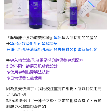
『脈衝離子多功能美容儀』
導出
導入所使用的的產品
➡️
導出✅超淨化毛孔緊緻精華
🎯淨化毛孔🎯清除毛孔髒污🎯去角質🎯促進新陳代謝
➡️
導入精華液/乳液更是採分齡保養專業配方
針對不同年齡層及肌膚做設計
🎯使用專利脂囊製法技術
🎯日常保養也能使用
因為夏天快到了，
我比較注重亮白部份，
所以我使用亮
采活顏系列
就這樣我使用了一陣子之後，
之前的粗糙沒有了，
感覺
肌膚更水潤緊緻淨白🥰