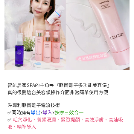
智能居家SPA的主角➡️『脈衝離子多功能美容儀』
真的很愛這台美容儀操作介面非常簡單使用方便
🎯專利脈衝離子電流技術
✅同時擁有
導出
x
導入
x
按摩三效合一
✅
毛穴淨化、養顏浸潤、緊緻提顏、高效淨膚、高速吸
收、精準導入