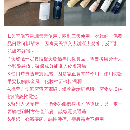
1.美容儀不建議天天使用，兩到三天使用一次就好，保養
品日常可以單擦，因為天天導入太滋潤太營養，反而對
肌膚不好哦~
2.美容儀一定要搭配美容儀專用保養品，需要考慮分子大
小和酸鹼值，確保成分能進入皮膚深層
3.使用時無熱無震動感，因是靠正負電荷作用，使用切記
手要接觸鈦金屬，化妝棉要保持濕潤
4.攜帶方便無需帶充電線，燈圈顯示紅色時，需要更換兩
顆4號鹼性電池
5.幫別人保養時，手指要碰觸機身後方傳導板，另一隻手
要觸碰到對方任意肌膚，讓微電流通過
6.孕婦、心臟疾病、惡性腫瘤、癲癇患者不適用