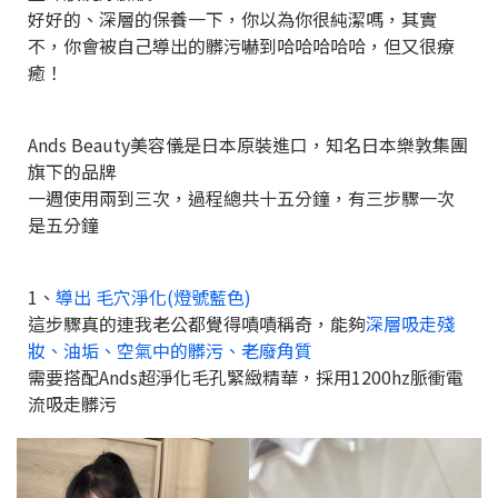
好好的、深層的保養一下，你以為你很純潔嗎，其實
不，你會被自己導出的髒污嚇到哈哈哈哈哈，但又很療
癒！
Ands Beauty美容儀是日本原裝進口，知名日本樂敦集團
旗下的品牌
一週使用兩到三次，過程總共十五分鐘，有三步驟一次
是五分鐘
1、
導出 毛穴淨化(燈號藍色)
這步驟真的連我老公都覺得嘖嘖稱奇，能夠
深層吸走殘
妝、油垢、空氣中的髒污、老廢角質
需要搭配Ands超淨化毛孔緊緻精華，採用1200hz脈衝電
流吸走髒污