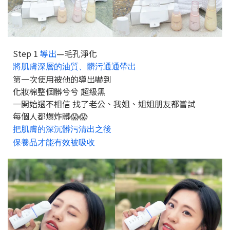
Step 1
導出
—毛孔淨化
將肌膚深層的油質、髒污通通帶出
第一次使用被他的導出嚇到
化妝棉整個髒兮兮 超級黑
一開始還不相信 找了老公、我姐、姐姐朋友都嘗試
每個人都爆炸髒😱😱
把肌膚的深沉髒污清出之後
保養品才能有效被吸收