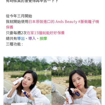
有時候真的會覺得再辛苦一下下
從今年三月開始
我就開始使用
日本原裝進口的 Ands Beauty #脈衝離子機
保養
只要每週2次
在家15鐘就能好好保養
總共有
導出
、
導入
、
按摩
三種功能 :