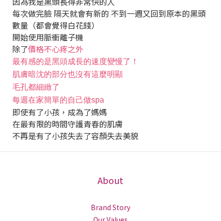
因為我是黑頭長得非常快的人
每次做完臉 隔天就會有新的 不到一週又回到原本的黑頭
數量（都會覺得白花錢）
開始使用脈衝離子機
除了
價格不心疼之外
最有感的是黑頭成長的速度變慢了！
肌膚暗沈的部分也沒有這麼明顯
毛孔都細緻了
每週在家簡單的自己做spa
即使有了小孩，成為了媽媽
在最有限的時間守護青春的肌膚
不再是有了小孩失去了容顏失去美貌
About
Brand Story
Our Values