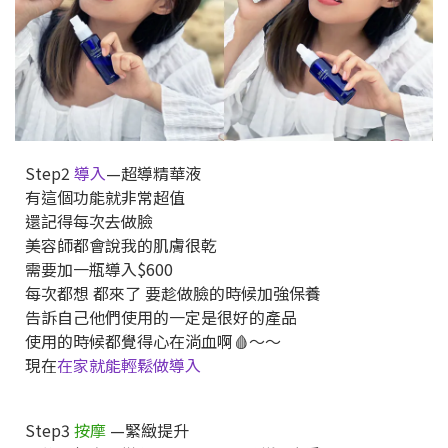
Step2
導入
—超導精華液
有這個功能就非常超值
還記得每次去做臉
美容師都會說我的肌膚很乾
需要加一瓶導入$600
每次都想 都來了 要趁做臉的時候加強保養
告訴自己他們使用的一定是很好的產品
使用的時候都覺得心在淌血啊🩸～～
現在
在家就能輕鬆做導入
Step3
按摩
—緊緻提升