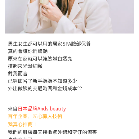
男生女生都可以用的居家SPA臉部保養
真的會讓你們驚艷
原來在家就可以讓臉嫩白透亮
摸起來光滑細緻
對我而言
已經節省了新手媽媽不知道多少
外出做臉的交通時間和金錢成本🤍
來自
日本品牌Ands beauty
百年企業、匠心職人技術
我真心推薦！
我們的肌膚每天接收紫外線和空汙的傷害