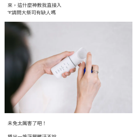
來，這什麼神教我直接入
➰請問大祭司有缺人嗎
未免太厲害了吧！
導出一堆深層髒汙不說