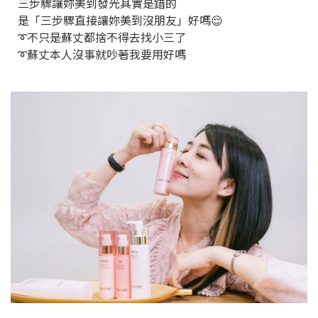
三步驟讓妳美到發光其實是錯的
是「三步驟直接讓妳美到沒朋友」好嗎😌
➰不只是蘇丈都捨不得去找小三了
➰蘇丈本人沒事就吵著我要用好嗎