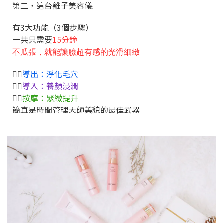
第二，這台離子美容儀
有3大功能（3個步驟）
一共只需要
15分鐘
不瓜張，就能讓臉超有感的光滑細緻
👉🏻
導出：淨化毛穴
👉🏻
導入：養顏浸潤
👉🏻
按摩：緊緻提升
簡直是時間管理大師美貌的最佳武器