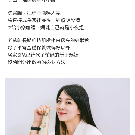
洗完臉、把精華液導入完
臉直接成為家裡最後一組照明設備
➰陪小樂咖睡？媽咪自己就是小夜燈
老蘇能長期維持肌膚嫩白透亮的好狀態
除了平常基礎保養做得好以外
居家SPA已替代了忙碌的新手媽媽
沒時間外出做臉的必要方法