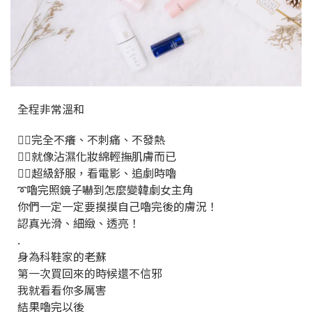
全程非常溫和
👉🏻完全不癢、不刺痛、不發熱
👉🏻就像沾濕化妝綿輕撫肌膚而已
👉🏻超級舒服，看電影、追劇時嚕
➰嚕完照鏡子嚇到怎麼變韓劇女主角
你們一定一定要摸摸自己嚕完後的膚況！
認真光滑、細緻、透亮！
.
身為科鞋家的老蘇
第一次買回來的時候還不信邪
我就看看你多厲害
結果嚕完以後